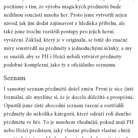
počítáme s tím, že výroba magických předmětů bude
nedílnou součástí mnoha her. Proto jsme vytvořili nejen
návod, jak jim dodat zajímavost z hlediska příběhu, ale
také jsme trochu rozšířili postupy pro jejich herní
vyvážení. Základ, který je v originálu, se totiž do značné
míry soustředil na předměty s jednoduchými účinky, a my
se snažili, aby se PH i Hráči nebáli vytvářet předměty
podobně komplexní, jako ty z oficiálního seznamu.
Seznam
I samotný seznam předmětů došel změn. První je sice čistě
formální, ale myslíme si, že je docela důležitá a prospěšná.
Opustili jsme čistě abecední seznam řazení a roztřídili
předměty do několika kategorií, které odráží roli daného
předmětu ve hře. To je mnohem vhodnější, pokud mají PH
nebo Hráči představu, jaký vlastně předmět vlastně chtějí