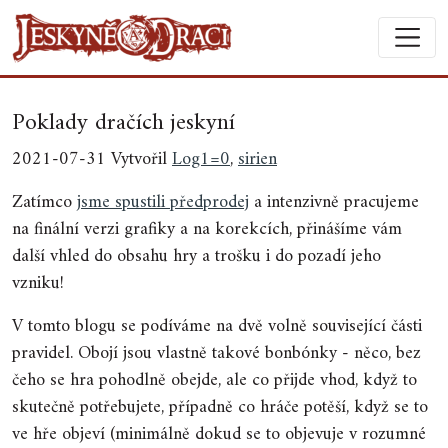
Poklady dračích jeskyní
2021-07-31 Vytvořil
Log1=0
,
sirien
Zatímco
jsme spustili předprodej
a intenzivně pracujeme
na finální verzi grafiky a na korekcích, přinášíme vám
další vhled do obsahu hry a trošku i do pozadí jeho
vzniku!
V tomto blogu se podíváme na dvě volně související části
pravidel. Obojí jsou vlastně takové bonbónky - něco, bez
čeho se hra pohodlně obejde, ale co přijde vhod, když to
skutečně potřebujete, případně co hráče potěší, když se to
ve hře objeví (minimálně dokud se to objevuje v rozumné