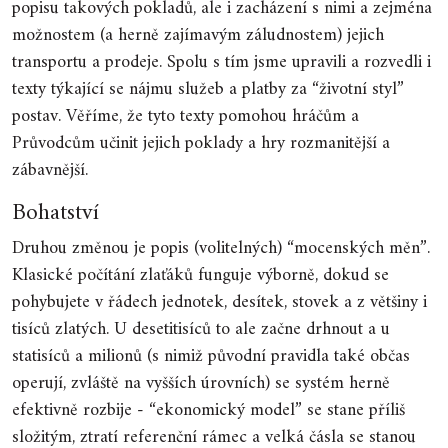
popisu takových pokladů, ale i zacházení s nimi a zejména
možnostem (a herně zajímavým záludnostem) jejich
transportu a prodeje. Spolu s tím jsme upravili a rozvedli i
texty týkající se nájmu služeb a platby za “životní styl”
postav. Věříme, že tyto texty pomohou hráčům a
Průvodcům učinit jejich poklady a hry rozmanitější a
zábavnější.
Bohatství
Druhou změnou je popis (volitelných) “mocenských měn”.
Klasické počítání zlaťáků funguje výborně, dokud se
pohybujete v řádech jednotek, desítek, stovek a z většiny i
tisíců zlatých. U desetitisíců to ale začne drhnout a u
statisíců a milionů (s nimiž původní pravidla také občas
operují, zvláště na vyšších úrovních) se systém herně
efektivně rozbije - “ekonomický model” se stane příliš
složitým, ztratí referenční rámec a velká čásla se stanou