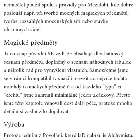
nemusíte) použít spolu s pravidly pro Mezidobí, kde dobře
poslouží např. při tvorbě mocných magických předmětů,
tvorbě rozsáhlých mocenských sítí nebo stavbě
ohromných sídel.
Magické předměty
Ti co znají původní 5E vědí, že obsahuje dlouhatánský
seznam předmětů, doplněný o seznam náhodných tabulek
a několik rad pro vymýšlení vlastních. Samozřejmě jsme
se v rámci kompatibility snažili převzít co nejvíce těchto
mnohdy ikonických předmětů a od každého “typu” či
“efektu” jsme zahrnuli minimálně jeden ukázkový. Přesto
jsme této kapitole věnovali dost další péče, protože mnoho
detailů si zasloužilo dopilovat.
Výroba
Protože jedním z Povolání, které JaD nabízí, je Alchymista,