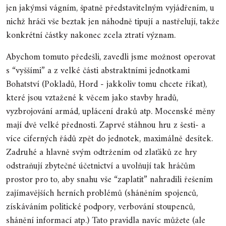
jen jakýmsi vágním, špatně představitelným vyjádřením, u
nichž hráči vše beztak jen náhodně tipují a nastřelují, takže
konkrétní částky nakonec zcela ztratí význam.
Abychom tomuto předešli, zavedli jsme možnost operovat
s “vyššími” a z velké části abstraktními jednotkami
Bohatství (Pokladů, Hord - jakkoliv tomu chcete říkat),
které jsou vztažené k věcem jako stavby hradů,
vyzbrojování armád, uplácení draků atp. Mocenské měny
mají dvě velké přednosti. Zaprvé stáhnou hru z šesti- a
více ciferných řádů zpět do jednotek, maximálně desítek.
Zadruhé a hlavně svým odtržením od zlaťáků ze hry
odstraňují zbytečné účetnictví a uvolňují tak hráčům
prostor pro to, aby snahu vše “zaplatit” nahradili řešením
zajímavějších herních problémů (sháněním spojenců,
získáváním politické podpory, verbování stoupenců,
shánění informací atp.) Tato pravidla navíc můžete (ale