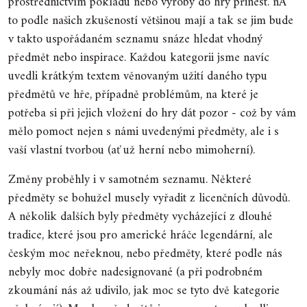
prostřednictvím pokladu nebo výroby do hry přinést. nA
to podle našich zkušeností většinou mají a tak se jim bude
v takto uspořádaném seznamu snáze hledat vhodný
předmět nebo inspirace. Každou kategorii jsme navíc
uvedli krátkým textem věnovaným užití daného typu
předmětů ve hře, případně problémům, na které je
potřeba si při jejich vložení do hry dát pozor - což by vám
mělo pomoct nejen s námi uvedenými předměty, ale i s
vaší vlastní tvorbou (ať už herní nebo mimoherní).
Změny proběhly i v samotném seznamu. Některé
předměty se bohužel musely vyřadit z licenčních důvodů.
A několik dalších byly předměty vycházející z dlouhé
tradice, které jsou pro americké hráče legendární, ale
českým moc neřeknou, nebo předměty, které podle nás
nebyly moc dobře nadesignované (a při podrobném
zkoumání nás až udivilo, jak moc se tyto dvě kategorie